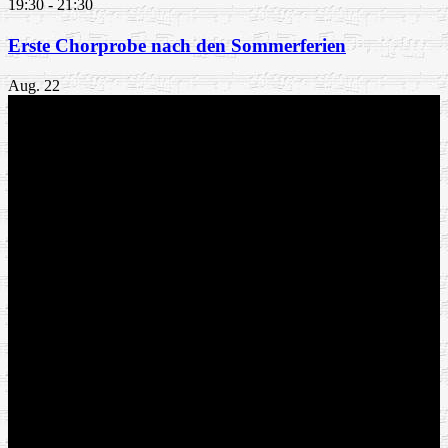
19:30
-
21:30
Erste Chorprobe nach den Sommerferien
Aug.
22