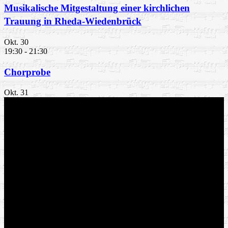
Musikalische Mitgestaltung einer kirchlichen
Trauung in Rheda-Wiedenbrück
Okt.
30
19:30
-
21:30
Chorprobe
Okt.
31