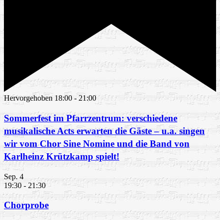
Hervorgehoben
18:00
-
21:00
Sommerfest im Pfarrzentrum: verschiedene
musikalische Acts erwarten die Gäste – u.a. singen
wir vom Chor Sine Nomine und die Band von
Karlheinz Krützkamp spielt!
Sep.
4
19:30
-
21:30
Chorprobe