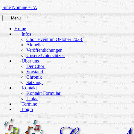
Skip
Sine Nomine e. V.
to
content
Menu
Home
Infos
Chor-Event im Oktober 2023
Aktuelles
Veröffentlichungen
Unsere Unterstützer
Über uns
Der Chor
Vorstand
Chronik
Satzung
Kontakt
Kontakt-Formular
Links
Termine
Login