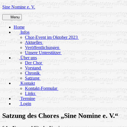
Skip
Sine Nomine e. V.
to
content
Menu
Home
Infos
Chor-Event im Oktober 2023
Aktuelles
Veröffentlichungen
Unsere Unterstützer
Über uns
Der Chor
Vorstand
Chronik
Satzung
Kontakt
Kontakt-Formular
Links
Termine
Login
Satzung des Chores „Sine Nomine e. V.“