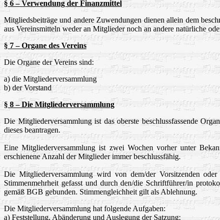
§ 6 – Verwendung der Finanzmittel
Mitgliedsbeiträge und andere Zuwendungen dienen allein dem besc
aus Vereinsmitteln weder an Mitglieder noch an andere natürliche od
§ 7 – Organe des Vereins
Die Organe der Vereins sind:
a) die Mitgliederversammlung
b) der Vorstand
§ 8 – Die Mitgliederversammlung
Die Mitgliederversammlung ist das oberste beschlussfassende Organ.
dieses beantragen.
Eine Mitgliederversammlung ist zwei Wochen vorher unter Bekann
erschienene Anzahl der Mitglieder immer beschlussfähig.
Die Mitgliederversammlung wird von dem/der Vorsitzenden oder de
Stimmenmehrheit gefasst und durch den/die Schriftführer/in protoko
gemäß BGB gebunden. Stimmengleichheit gilt als Ablehnung.
Die Mitgliederversammlung hat folgende Aufgaben:
a) Feststellung, Abänderung und Auslegung der Satzung;