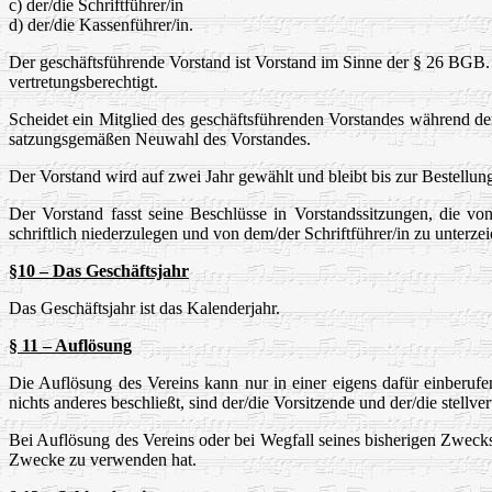
c) der/die Schriftführer/in
d) der/die Kassenführer/in.
Der geschäftsführende Vorstand ist Vorstand im Sinne der § 26 BGB. J
vertretungsberechtigt.
Scheidet ein Mitglied des geschäftsführenden Vorstandes während de
satzungsgemäßen Neuwahl des Vorstandes.
Der Vorstand wird auf zwei Jahr gewählt und bleibt bis zur Bestellun
Der Vorstand fasst seine Beschlüsse in Vorstandssitzungen, die vo
schriftlich niederzulegen und von dem/der Schriftführer/in zu unterze
§10 – Das Geschäftsjahr
Das Geschäftsjahr ist das Kalenderjahr.
§ 11 – Auflösung
Die Auflösung des Vereins kann nur in einer eigens dafür einber
nichts anderes beschließt, sind der/die Vorsitzende und der/die stell
Bei Auflösung des Vereins oder bei Wegfall seines bisherigen Zwecks
Zwecke zu verwenden hat.