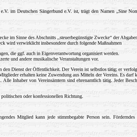
.V. im Deutschen Sängerbund e.V. ist, trägt den Namen „Sine Nomin
Zwecke im Sinne des Abschnitts ,,steuerbegünstigte Zwecke“ der Abgab
eck wird verwirklicht insbesondere durch folgende Maßnahmen
ngen, die ggf. auch in Eigenverantwortung organisiert werden.
zerte und andere musikalische Veranstaltungen vor.
den Dienst der Öffentlichkeit. Der Verein ist selbstlos tätig; er verfolg
Mitglieder erhalten keine Zuwendung aus Mitteln der Vereins. Es darf
. Alle Inhaber von Vereinsämtern sind ehrenamtlich tätig. Jeder Bes
politischen oder konfessionellen Richtung.
gendes Mitglied kann jede stimmbegabte Person sein. Förderndes Mit