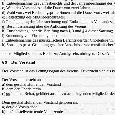
b) Entgegennahme des Jahresberichts und der Jahresabrechnung des 
c) Wahl des Vorstandes auf die Dauer von zwei Jahren;
d) Wahl von zwei Rechnungsprüfer/innen auf die Dauer von zwei Jah
e) Festsetzung des Mitgliederbeitrages;
f) Genehmigung der Jahresrechnung und Entlastung des Vorstandes;
g) Beschlussfassung über die Auflösung des Vereins;
h) Entscheidung über die Berufung nach § 3 und § 4 dieser Satzung;
i) Ernennung von Ehrenmitgliedern
j) Entgegennahme des musikalischen Berichts des/der Chorleiter/s/in.
k) Sonstiges (u. a. Gründung gezielter Ausschüsse wie musikalischer 
Jedem Mitglied steht das Recht zu, Anträge einzubringen. Diese Antr
§ 9 – Der Vorstand
Der Vorstand ist das Leitungsorgan des Vereins. Er versteht sich als
Der Vorstand besteht aus
a) dem geschäftsführenden Vorstand
b) dem/der Chorleiter/in
c) ggf. einem Beirat, gebildet aus bis zu acht singenden Mitglieder d
Dem geschäftsführenden Vorstand gehören an:
a) der/die Vorsitzende
b) der/die stellvertretende Vorsitzende