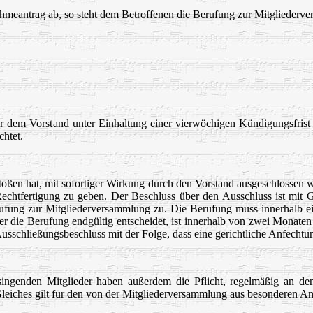
meantrag ab, so steht dem Betroffenen die Berufung zur Mitgliederver
über dem Vorstand unter Einhaltung einer vierwöchigen Kündigungsfris
chtet.
stoßen hat, mit sofortiger Wirkung durch den Vorstand ausgeschlossen w
htfertigung zu geben. Der Beschluss über den Ausschluss ist mit G
ufung zur Mitgliederversammlung zu. Die Berufung muss innerhalb ei
r die Berufung endgültig entscheidet, ist innerhalb von zwei Monate
sschließungsbeschluss mit der Folge, dass eine gerichtliche Anfechtun
singenden Mitglieder haben außerdem die Pflicht, regelmäßig an den
 Gleiches gilt für den von der Mitgliederversammlung aus besonderen 