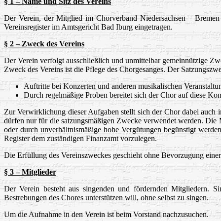
§ 1 – Name und Sitz des Vereins
Der Verein, der Mitglied im Chorverband Niedersachsen – Bremen e
Vereinsregister im Amtsgericht Bad Iburg eingetragen.
§ 2 – Zweck des Vereins
Der Verein verfolgt ausschließlich und unmittelbar gemeinnützige 
Zweck des Vereins ist die Pflege des Chorgesanges. Der Satzungszw
Auftritte bei Konzerten und anderen musikalischen Veranstaltu
Durch regelmäßige Proben bereitet sich der Chor auf diese Kon
Zur Verwirklichung dieser Aufgaben stellt sich der Chor dabei auch in 
dürfen nur für die satzungsmäßigen Zwecke verwendet werden. Die 
oder durch unverhältnismäßige hohe Vergütungen begünstigt werden
Register dem zuständigen Finanzamt vorzulegen.
Die Erfüllung des Vereinszweckes geschieht ohne Bevorzugung einer 
§ 3 – Mitglieder
Der Verein besteht aus singenden und fördernden Mitgliedern. Sin
Bestrebungen des Chores unterstützen will, ohne selbst zu singen.
Um die Aufnahme in den Verein ist beim Vorstand nachzusuchen.