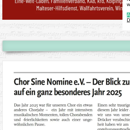
w
A
D