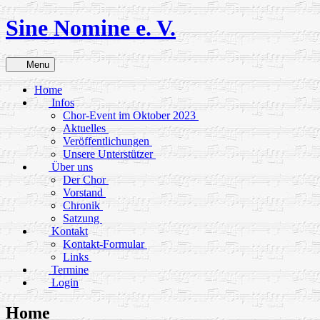
Skip
Sine Nomine e. V.
to
content
Menu
Home
Infos
Chor-Event im Oktober 2023
Aktuelles
Veröffentlichungen
Unsere Unterstützer
Über uns
Der Chor
Vorstand
Chronik
Satzung
Kontakt
Kontakt-Formular
Links
Termine
Login
Home