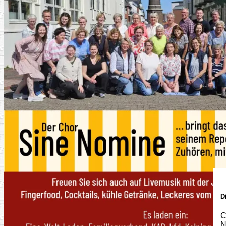
D
C
N