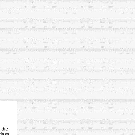
 die
 dass