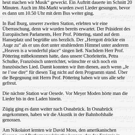
heut machen wir Musik“ geweckt. Ein Auftritt dauerte im Schnitt 20
Minuten. Auch im Jibi-Markt wurden zwei Lieder gesungen, bevor
es dann um 10.50 Uhr mit dem Bus weiter ging.
In Bad Iburg, unserer zweiten Station, erlebten wir eine
Überraschung, denn wir wurden bereits erwartet. Der Präsident des
Europäischen Parlaments, Herr Prof. Pöttering, stand auf dem
Hanseplatz und begrüßte uns herzlich. Der „Herrgott drückte ein
Auge zu“ als er uns dort unter strahlendem Himmel unter anderem
„Heaven is a wonderful place“ singen ließ. Nachdem Herr Prof.
Pöttering mitbekommen hatte, dass unsere Chorleiterin, Petra
Schulke, Französisch unterrichtet, wünschte er sich noch ein
französisches Lied. Damit konnten wir ihm dienen, auch wenn „Je
ne l’ose dire“ für diesen Tag nicht auf dem Programm stand. Über
die Begegnung mit Herrn Prof. Pöttering haben wir uns alle sehr
gefreut.
Die nächste Station war Oesede. Vor Meyer Moden hörte man die
Lieder bis in den Laden hinein.
Zügig ging es dann weiter nach Osnabrück. In Osnabrück
angekommen, haben wir die Akustik in der Bahnhofshalle
genossen.
Am Nikolaiort lernten wir David Moss, den amerikanischen