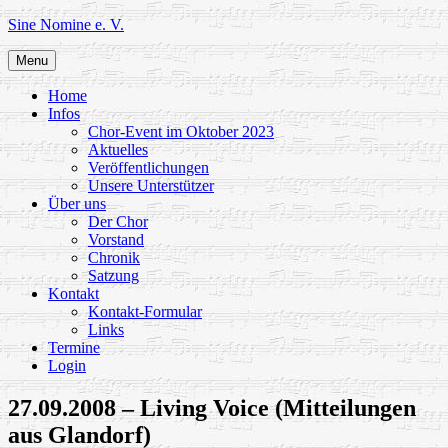
Skip
Sine Nomine e. V.
to
content
Menu
Home
Infos
Chor-Event im Oktober 2023
Aktuelles
Veröffentlichungen
Unsere Unterstützer
Über uns
Der Chor
Vorstand
Chronik
Satzung
Kontakt
Kontakt-Formular
Links
Termine
Login
27.09.2008 – Living Voice (Mitteilungen
aus Glandorf)