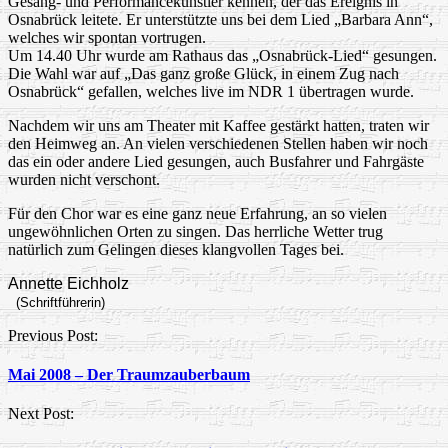
Gesang- und Performancekünstler kennen, der das Ereignis in
Osnabrück leitete. Er unterstützte uns bei dem Lied „Barbara Ann“,
welches wir spontan vortrugen.
Um 14.40 Uhr wurde am Rathaus das „Osnabrück-Lied“ gesungen.
Die Wahl war auf „Das ganz große Glück, in einem Zug nach
Osnabrück“ gefallen, welches live im NDR 1 übertragen wurde.
Nachdem wir uns am Theater mit Kaffee gestärkt hatten, traten wir
den Heimweg an. An vielen verschiedenen Stellen haben wir noch
das ein oder andere Lied gesungen, auch Busfahrer und Fahrgäste
wurden nicht verschont.
Für den Chor war es eine ganz neue Erfahrung, an so vielen
ungewöhnlichen Orten zu singen. Das herrliche Wetter trug
natürlich zum Gelingen dieses klangvollen Tages bei.
Annette Eichholz
(Schriftführerin)
Post
Previous Post:
navigation
Mai 2008 – Der Traumzauberbaum
Next Post: