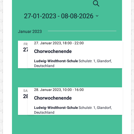
V
V
Veranstaltungen
S
L
e
u
e
i
c
27-01-2023
 - 
08-08-2026
r
s
h
r
a
t
e
D
e
n
Januar 2023
a
a
s
t
27. Januar 2023, 18:00
-
22:00
n
FR.
t
u
27
Chorwochenende
a
s
m
l
Ludwig-Windthorst-Schule
Schulstr. 1, Glandorf,
w
Deutschland
t
t
ä
u
a
h
n
l
l
g
28. Januar 2023, 10:00
-
16:00
SA.
e
28
A
Chorwochenende
t
n
n
.
Ludwig-Windthorst-Schule
Schulstr. 1, Glandorf,
u
s
Deutschland
i
n
c