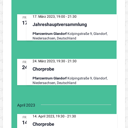
s
17. März 2023, 19:00
-
21:30
FR.
i
17
Jahreshauptversammlung
c
Pfarrzentrum Glandorf
Kolpingstraße 9, Glandorf,
Niedersachsen, Deutschland
h
t
e
24. März 2023, 19:30
-
21:30
FR.
24
Chorprobe
n
Pfarrzentrum Glandorf
Kolpingstraße 9, Glandorf,
,
Niedersachsen, Deutschland
N
a
April 2023
v
14. April 2023, 19:30
-
21:30
FR.
14
Chorprobe
i