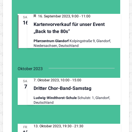
H
16. September 2023, 9:00
-
11:00
SA.
e
16
Kartenvorverkauf für unser Event
r
v
„Back to the 80s“
o
r
Pfarrzentrum Glandorf
Kolpingstraße 9, Glandorf,
g
Niedersachsen, Deutschland
e
h
o
b
e
Oktober 2023
n
7. Oktober 2023, 10:00
-
15:00
SA.
7
Dritter Chor-Band-Samstag
Ludwig-Windthorst-Schule
Schulstr. 1, Glandorf,
Deutschland
13. Oktober 2023, 19:30
-
21:30
FR.