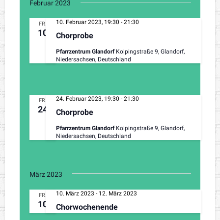
g
h
Februar 2023
t
e
10. Februar 2023, 19:30
-
21:30
FR.
e
10
n
Chorprobe
n
-
Pfarrzentrum Glandorf
Kolpingstraße 9, Glandorf,
S
Niedersachsen, Deutschland
N
u
a
v
c
i
24. Februar 2023, 19:30
-
21:30
FR.
h
24
g
Chorprobe
a
e
Pfarrzentrum Glandorf
Kolpingstraße 9, Glandorf,
t
Niedersachsen, Deutschland
u
i
o
n
n
März 2023
d
10. März 2023
-
12. März 2023
FR.
A
10
Chorwochenende
n