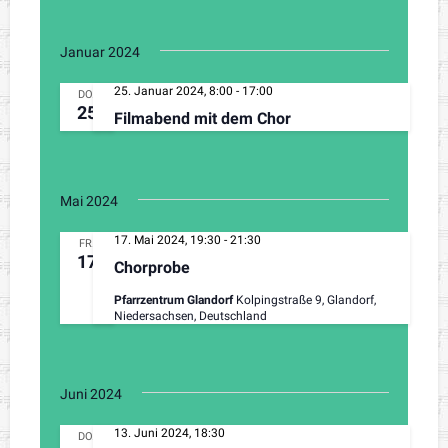
h
o
b
e
Januar 2024
n
25. Januar 2024, 8:00
-
17:00
DO.
25
Filmabend mit dem Chor
Mai 2024
17. Mai 2024, 19:30
-
21:30
FR.
17
Chorprobe
Pfarrzentrum Glandorf
Kolpingstraße 9, Glandorf,
Niedersachsen, Deutschland
Juni 2024
13. Juni 2024, 18:30
DO.