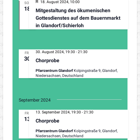
H
18. August 2024, 10:00
SO.
e
18
Mitgestaltung des ökumenischen
r
v
Gottesdienstes auf dem Bauernmarkt
o
in Glandorf/Schierloh
r
g
e
h
o
b
30. August 2024, 19:30
-
21:30
FR.
e
30
Chorprobe
n
Pfarrzentrum Glandorf
Kolpingstraße 9, Glandorf,
Niedersachsen, Deutschland
September 2024
13. September 2024, 19:30
-
21:30
FR.
13
Chorprobe
Pfarrzentrum Glandorf
Kolpingstraße 9, Glandorf,
Niedersachsen, Deutschland