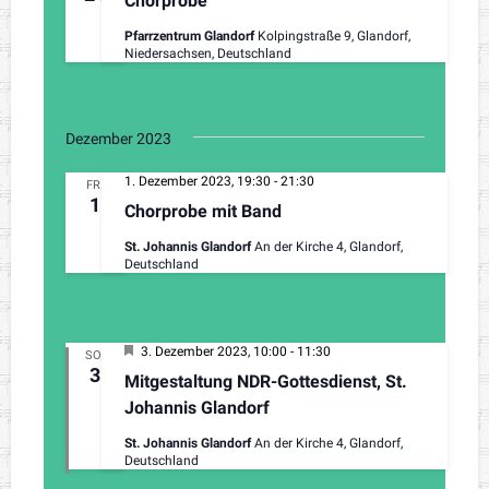
Chorprobe
Pfarrzentrum Glandorf
Kolpingstraße 9, Glandorf,
Niedersachsen, Deutschland
Dezember 2023
1. Dezember 2023, 19:30
-
21:30
FR.
1
Chorprobe mit Band
St. Johannis Glandorf
An der Kirche 4, Glandorf,
Deutschland
H
3. Dezember 2023, 10:00
-
11:30
SO.
e
3
Mitgestaltung NDR-Gottesdienst, St.
r
v
Johannis Glandorf
o
r
St. Johannis Glandorf
An der Kirche 4, Glandorf,
g
Deutschland
e