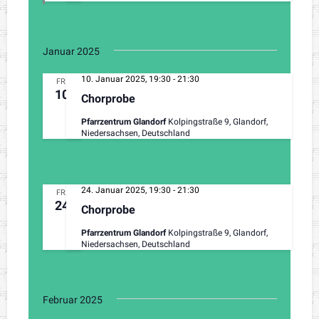
o
r
g
e
h
Januar 2025
o
b
10. Januar 2025, 19:30
-
21:30
e
FR.
10
n
Chorprobe
Pfarrzentrum Glandorf
Kolpingstraße 9, Glandorf,
Niedersachsen, Deutschland
24. Januar 2025, 19:30
-
21:30
FR.
24
Chorprobe
Pfarrzentrum Glandorf
Kolpingstraße 9, Glandorf,
Niedersachsen, Deutschland
Februar 2025