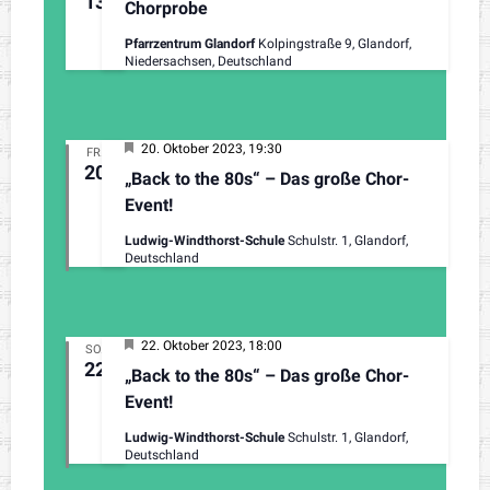
13
Chorprobe
Pfarrzentrum Glandorf
Kolpingstraße 9, Glandorf,
Niedersachsen, Deutschland
H
20. Oktober 2023, 19:30
FR.
e
20
„Back to the 80s“ – Das große Chor-
r
v
Event!
o
r
Ludwig-Windthorst-Schule
Schulstr. 1, Glandorf,
g
Deutschland
e
h
o
b
e
H
22. Oktober 2023, 18:00
SO.
n
e
22
„Back to the 80s“ – Das große Chor-
r
v
Event!
o
r
Ludwig-Windthorst-Schule
Schulstr. 1, Glandorf,
g
Deutschland
e
h