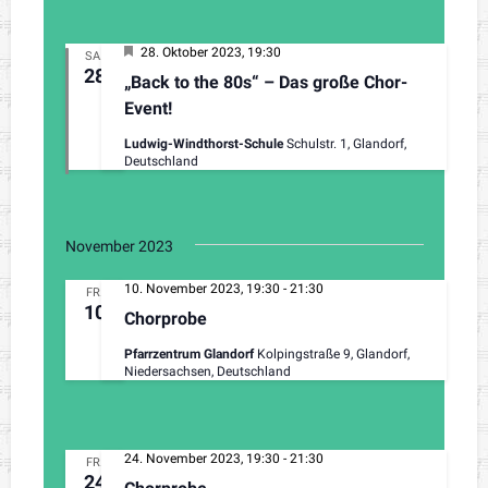
o
b
e
H
28. Oktober 2023, 19:30
SA.
n
e
28
„Back to the 80s“ – Das große Chor-
r
v
Event!
o
r
Ludwig-Windthorst-Schule
Schulstr. 1, Glandorf,
g
Deutschland
e
h
o
b
e
November 2023
n
10. November 2023, 19:30
-
21:30
FR.
10
Chorprobe
Pfarrzentrum Glandorf
Kolpingstraße 9, Glandorf,
Niedersachsen, Deutschland
24. November 2023, 19:30
-
21:30
FR.
24