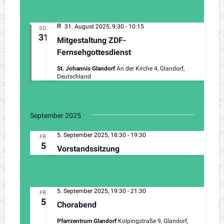
H
31. August 2025, 9:30
-
10:15
SO.
e
31
Mitgestaltung ZDF-
r
v
Fernsehgottesdienst
o
r
St. Johannis Glandorf
An der Kirche 4, Glandorf,
g
Deutschland
e
h
o
b
e
September 2025
n
5. September 2025, 18:30
-
19:30
FR.
5
Vorstandssitzung
5. September 2025, 19:30
-
21:30
FR.
5
Chorabend
Pfarrzentrum Glandorf
Kolpingstraße 9, Glandorf,