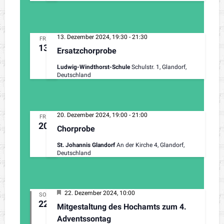
13. Dezember 2024, 19:30
-
21:30
FR.
13
Ersatzchorprobe
Ludwig-Windthorst-Schule
Schulstr. 1, Glandorf,
Deutschland
20. Dezember 2024, 19:00
-
21:00
FR.
20
Chorprobe
St. Johannis Glandorf
An der Kirche 4, Glandorf,
Deutschland
H
22. Dezember 2024, 10:00
SO.
e
22
Mitgestaltung des Hochamts zum 4.
r
v
Adventssontag