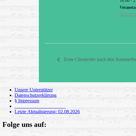
18:00 - 2
Veransta
Auftritt ö
Erste Chorprobe nach den Sommerfer
Unsere Unterstützer
Datenschutzerklärung
§ Impressum
_____________________
Letzte Aktualisierung: 02.08.2026
Folge uns auf: