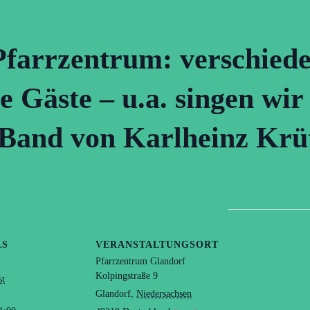
farrzentrum: verschiede
e Gäste – u.a. singen wi
Band von Karlheinz Krüt
LS
VERANSTALTUNGSORT
Pfarrzentrum Glandorf
Kolpingstraße 9
st
Glandorf
,
Niedersachsen