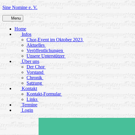
Skip
Sine Nomine e. V.
to
content
Menu
Home
Infos
Chor-Event im Oktober 2023
Aktuelles
Veröffentlichungen
Unsere Unterstützer
Über uns
Der Chor
Vorstand
Chronik
Satzung
Kontakt
Kontakt-Formular
Links
Termine
Login