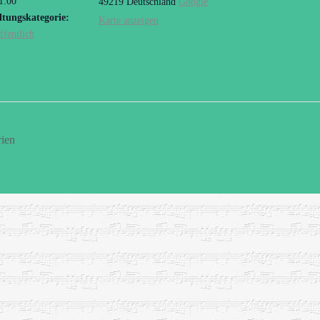
1:00
49219
Deutschland
Google
ltungskategorie:
Karte anzeigen
ffentlich
ien