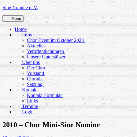
Skip
Sine Nomine e. V.
to
content
Menu
Home
Infos
Chor-Event im Oktober 2023
Aktuelles
Veröffentlichungen
Unsere Unterstützer
Über uns
Der Chor
Vorstand
Chronik
Satzung
Kontakt
Kontakt-Formular
Links
Termine
Login
2010 – Chor Mini-Sine Nomine