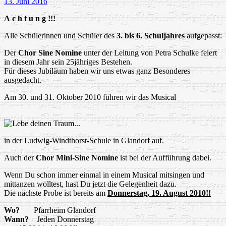
13. Juni 2016
A
c
h
t
u
n
g
!
!
!
Alle Schülerinnen und Schüler des
3. bis 6. Schuljahres
aufgepasst:
Der
Chor Sine Nomine
unter der Leitung von Petra Schulke feiert
in diesem Jahr sein 25jähriges Bestehen.
Für dieses Jubiläum haben wir uns etwas ganz Besonderes
ausgedacht.
Am 30. und 31. Oktober 2010 führen wir das Musical
in der Ludwig-Windthorst-Schule in Glandorf auf.
Auch der
Chor Mini-Sine Nomine
ist bei der Aufführung dabei.
Wenn Du schon immer einmal in einem Musical mitsingen und
mittanzen wolltest, hast Du jetzt die Gelegenheit dazu.
Die nächste Probe ist bereits am
Donnerstag, 19. August 2010!!
Wo?
Pfarrheim Glandorf
Wann?
Jeden Donnerstag