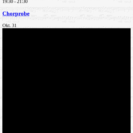
19:30
-
21:30
Chorprobe
Okt.
31