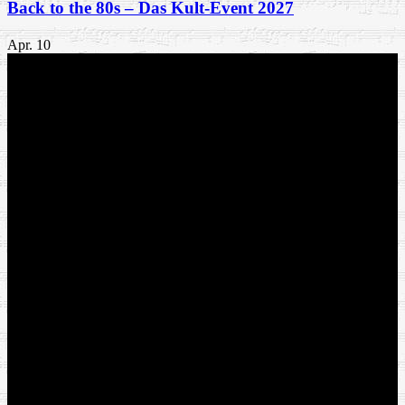
Back to the 80s – Das Kult-Event 2027
Apr.
10