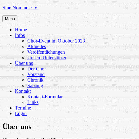
Skip
Sine Nomine e. V.
to
content
Menu
Home
Infos
Chor-Event im Oktober 2023
Aktuelles
Veröffentlichungen
Unsere Unterstützer
Über uns
Der Chor
Vorstand
Chronik
Satzung
Kontakt
Kontakt-Formular
Links
Termine
Login
Über uns