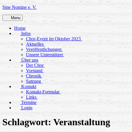
Skip
Sine Nomine e. V.
to
content
Menu
Home
Infos
Chor-Event im Oktober 2023
Aktuelles
Veröffentlichungen
Unsere Unterstützer
Über uns
Der Chor
Vorstand
Chronik
Satzung
Kontakt
Kontakt-Formular
Links
Termine
Login
Schlagwort:
Veranstaltung