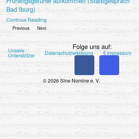
der
Frühlingsgefühle aufkommen (Stadtgespräch
Beiträge
Bad Iburg)
Continue Reading
Previous
Next
Folge uns auf:
Unsere
Datenschutzerklärung
§ Impressum
Unterstützer
© 2026 Sine Nomine e. V.