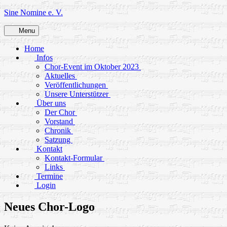
Skip
Sine Nomine e. V.
to
content
Menu
Home
Infos
Chor-Event im Oktober 2023
Aktuelles
Veröffentlichungen
Unsere Unterstützer
Über uns
Der Chor
Vorstand
Chronik
Satzung
Kontakt
Kontakt-Formular
Links
Termine
Login
Neues Chor-Logo