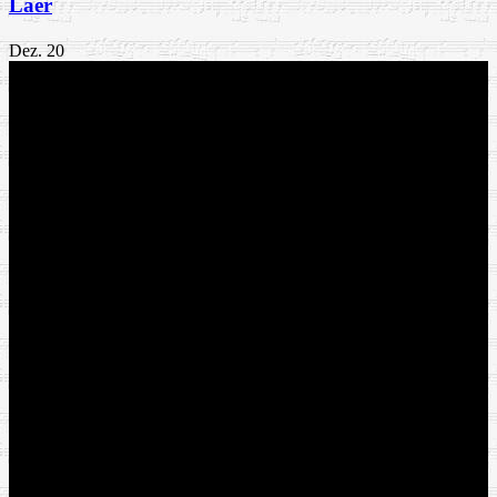
Laer
Dez.
20