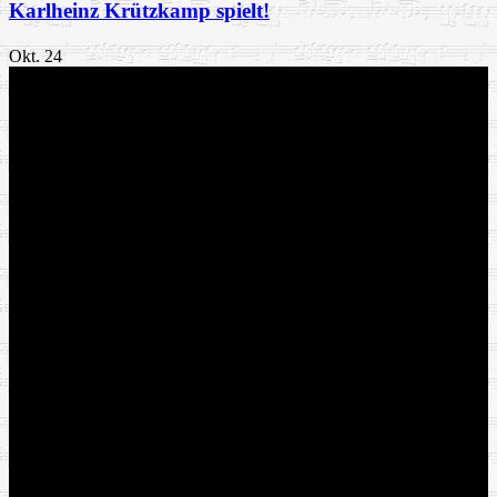
Karlheinz Krützkamp spielt!
Okt.
24