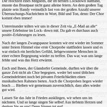
Die Hochzeit eines Mitglieds, die im tiefsten Lockdown stattfand,
musste das Brautpaar nicht ganz alleine feiern. An dem großen Tag
platzte sein Handy vermutlich fast von der großen Anzahl unserer
Überraschungs-Nachrichten in Wort, Bild und Ton, denn: Der Chor
kommt eben immer!
Untereinander teilten wir uns in dieser Zeit via „E-Mail an alle“
unsere Erlebnisse im Lock- down mit. Da gab es durchaus auch
positiv-Erfahrungen zu lesen.
Nach der langen Zwangspause konnten wir erst wieder im Sommer
unter freiem Himmel eine erste Chorprobe stattfinden lassen und es
war einfach ein herrliches Gefühl, liebgewonnene Menschen in
einer echten Begegnung wieder zu treffen. Das war, was uns lange
fehlte und was das Herz erwärmt.
Euch und Ihnen, der Glandorfer Gemeinde, durften wir über die
ganze Zeit nicht als Chor begegnen, weder bei sonst üblichen
Gemeindefesten noch bei privaten Feierlichkeiten einen
musikalischen Rahmen bieten. Auch die Chorproben liegen wieder
brach … Bleiben wir gemeinsam zuversichtlich, dass alles wieder
gut wird.
Lassen Sie das Jahr in Frieden ausklingen, wir sehen uns im
nächsten. Und so lange singen Sie selbst! Aus tiefstem Herzen und
denken Sie an uns! Denn Singen tut gut!