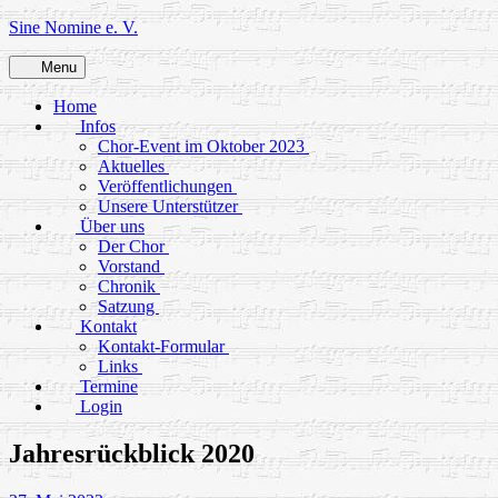
Skip
Sine Nomine e. V.
to
content
Menu
Home
Infos
Chor-Event im Oktober 2023
Aktuelles
Veröffentlichungen
Unsere Unterstützer
Über uns
Der Chor
Vorstand
Chronik
Satzung
Kontakt
Kontakt-Formular
Links
Termine
Login
Jahresrückblick 2020