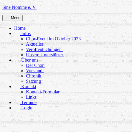
Skip
Sine Nomine e. V.
to
content
Menu
Home
Infos
Chor-Event im Oktober 2023
Aktuelles
Veröffentlichungen
Unsere Unterstützer
Über uns
Der Chor
Vorstand
Chronik
Satzung
Kontakt
Kontakt-Formular
Links
Termine
Login