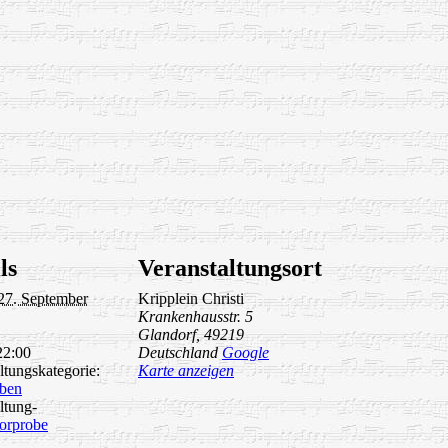
ls
Veranstaltungsort
27. September
Kripplein Christi
Krankenhausstr. 5
Glandorf
,
49219
22:00
Deutschland
Google
ltungskategorie:
Karte anzeigen
ben
ltung-
orprobe