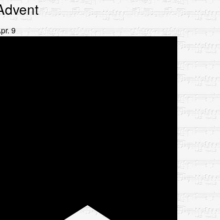
Advent
pr.
9