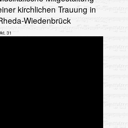
einer kirchlichen Trauung in
Rheda-Wiedenbrück
kt.
31