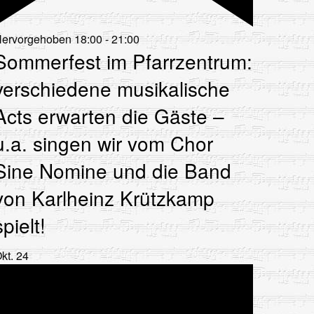
ervorgehoben
18:00
-
21:00
Sommerfest im Pfarrzentrum:
verschiedene musikalische
Acts erwarten die Gäste –
u.a. singen wir vom Chor
Sine Nomine und die Band
von Karlheinz Krützkamp
spielt!
kt.
24