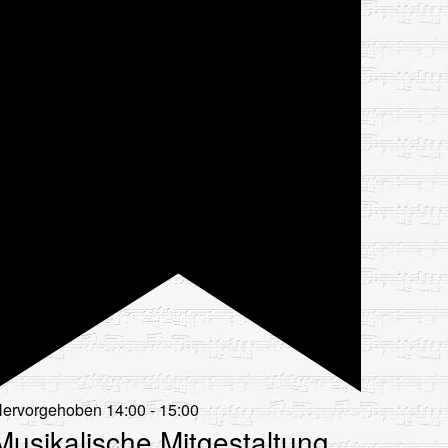
ervorgehoben
14:00
-
15:00
Musikalische Mitgestaltung