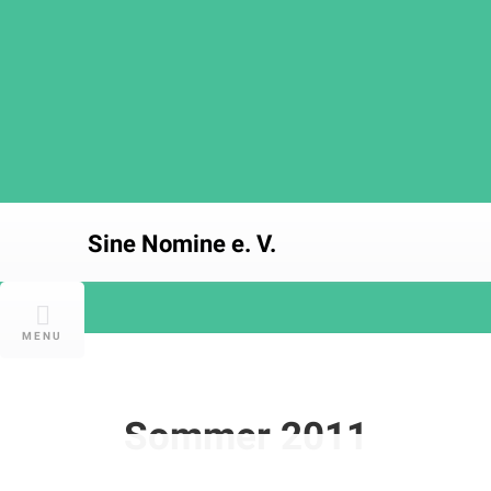
Skip
to
content
Sine Nomine e. V.
MENU
Sommer 2011