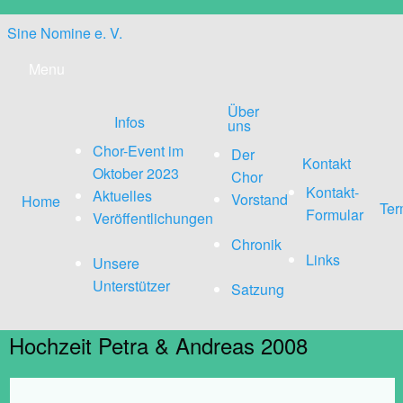
Skip
Sine Nomine e. V.
to
content
Menu
Über
Infos
uns
Chor-Event im
Der
Kontakt
Oktober 2023
Chor
Kontakt-
Aktuelles
Vorstand
Home
Ter
Formular
Veröffentlichungen
Chronik
Links
Unsere
Unterstützer
Satzung
Hochzeit Petra & Andreas 2008