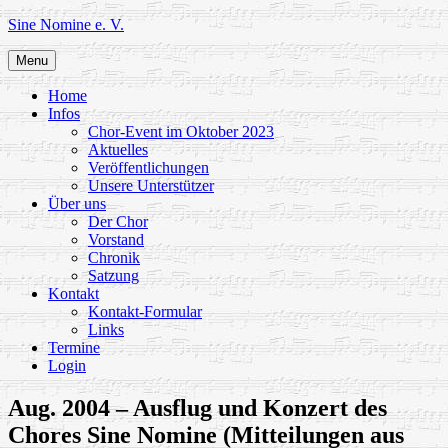
Skip
Sine Nomine e. V.
to
content
Menu
Home
Infos
Chor-Event im Oktober 2023
Aktuelles
Veröffentlichungen
Unsere Unterstützer
Über uns
Der Chor
Vorstand
Chronik
Satzung
Kontakt
Kontakt-Formular
Links
Termine
Login
Aug. 2004 – Ausflug und Konzert des
Chores Sine Nomine (Mitteilungen aus