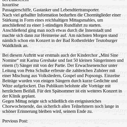
luxuriöse
Passagierschiffe, Gastanker und Lebendtiertransporter.
Nach viel geballter Information bedurften die Chormitglieder einer
Stärkung in Form eines reichhaltigen Mittagsmahles, um
anschließend zu einer 1-stündigen Rundfahrt zu starten.
Anschließend ging man noch etwas durch die Innenstadt und
machte sich dann zur Heimreise auf. Am nächsten Morgen stand
nämlich schon ein Konzert in der Bad Rothenfelder Teutoburger
Waldklinik an.
Bei diesem Auftritt war erstmals auch der Kinderchor „Mini Sine
Nomine“ mit Karina Greshake und fast 50 kleinen Sängerinnen und
einem (!) Sänger mit von der Partie. Der Erwachsenenchor unter
Leitung von Petra Schulke erfreute die zahlreichen Zuhörer mit
einer Mischung aus Volksliedern, Gospel und Popsongs. Einzelne
Beiträge wurden von einigen Sängern durch kurze Gedichte und
Witze aufgelockert. Das Publikum belohnte alle Vorträge mit
herzlichem Beifall. Für den Spätsommer ist ein weiteres Konzert in
der Klinik geplant.
Gegen Mittag neigte sich schließlich ein ereignisreiches
Chorwochenende, das sicherlich allen Teilnehmern noch lange in
schöner Erinnerung bleiben wird, seinem Ende zu.
Post
Previous Post:
navigation